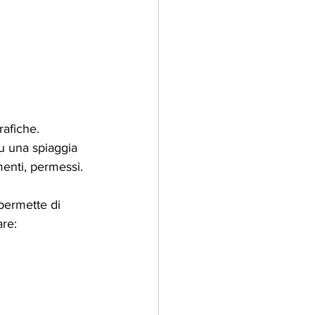
rafiche. 
u una spiaggia 
menti, permessi.
 permette di 
are: