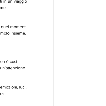
i in un viaggio 
 me 
e quei momenti 
amolo insieme.
on è così 
 un’attenzione 
emozioni, luci, 
ra, 