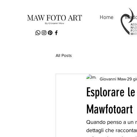
MawFotoArt
Home
Wedd
All Posts
Giovanni Maw
29 gi
Esplorare le 
Mawfotoart
Quando penso a un mat
dettagli che racconta