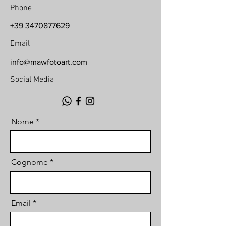
Phone
+39 3470877629
Email
info@mawfotoart.com
Social Media
Nome
Cognome
Email