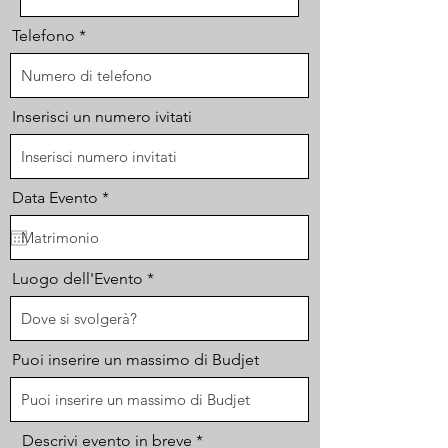
Telefono
Inserisci un numero ivitati
r
Data Evento
*
e
q
u
i
r
Luogo dell'Evento
e
d
Puoi inserire un massimo di Budjet
Descrivi evento in breve